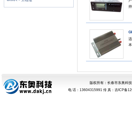
亓经理
产
持U
G
适
本
版权所有：
长春市东奥科技
电 话：
13604315991
传 真：
吉ICP备12