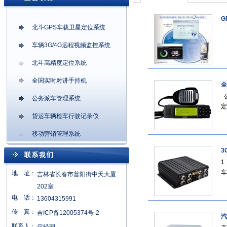
G
北斗GPS车载卫星定位系统
客
车辆3G/4G远程视频监控系统
北斗高精度定位系统
全国实时对讲手持机
全
公
公务派车管理系统
定
货运车辆检车行驶记录仪
移动营销管理系统
3
1
车
地 址：
吉林省长春市普阳街中天大厦
202室
电 话：
13604315991
传 真：
吉ICP备12005374号-2
汽
联系人：